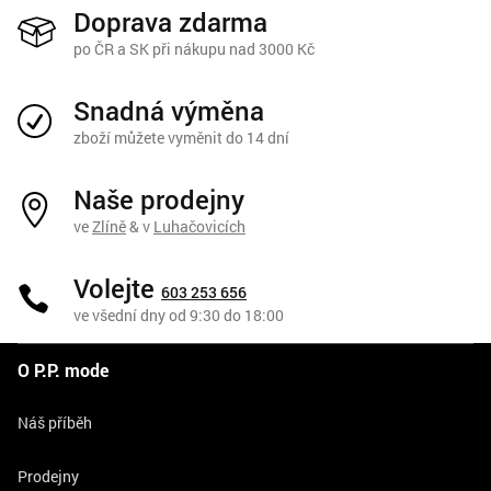
Doprava zdarma
po ČR a SK při nákupu nad 3000 Kč
Snadná výměna
zboží můžete vyměnit do 14 dní
Naše prodejny
ve
Zlíně
& v
Luhačovicích
Volejte
603 253 656
ve všední dny od 9:30 do 18:00
O P.P. mode
Náš příběh
Prodejny