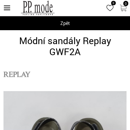
0
0
Zpět
Módní sandály Replay
GWF2A