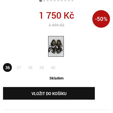
1 750 Kč
-
50
%
3 499 Kč
36
37
38
39
40
skladem