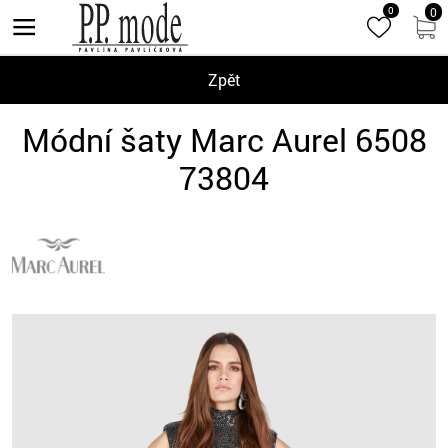
0
0
Zpět
Módní šaty Marc Aurel 6508
73804