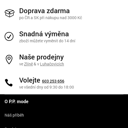
Doprava zdarma
po ČR a SK při nákupu nad 3000 Kč
Snadná výměna
zboží můžete vyměnit do 14 dní
Naše prodejny
ve
Zlíně
& v
Luhačovicích
Volejte
603 253 656
ve všední dny od 9:30 do 18:00
O P.P. mode
Náš příběh