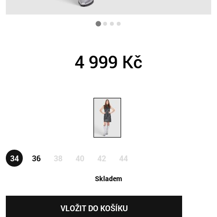
4 999 Kč
34
36
38
40
42
44
skladem