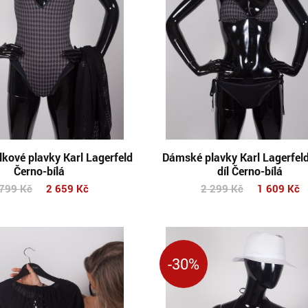
kové plavky Karl Lagerfeld
Dámské plavky Karl Lagerfeld
Černo-bílá
díl Černo-bílá
 799
Kč
2 659
Kč
2 299
Kč
1 609
Kč
-30%