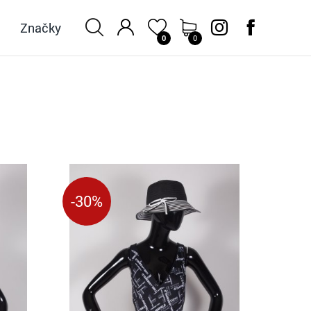
Značky
0
0
d
-30%