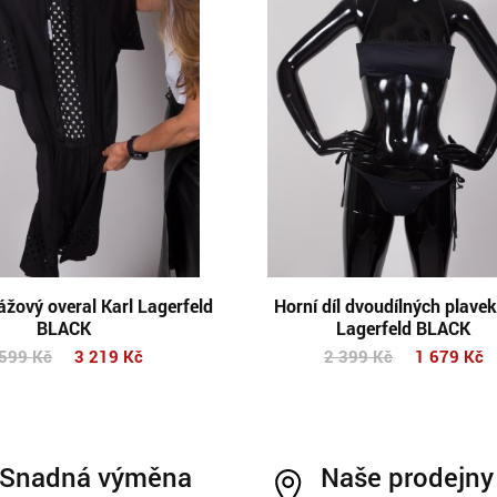
žový overal Karl Lagerfeld
Horní díl dvoudílných plavek
BLACK
Lagerfeld BLACK
 599
Kč
3 219
Kč
2 399
Kč
1 679
Kč
Snadná výměna
Naše prodejny