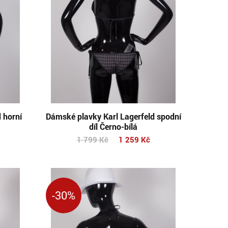
 horní
Dámské plavky Karl Lagerfeld spodní
díl Černo-bílá
1 799
Kč
1 259
Kč
-30%