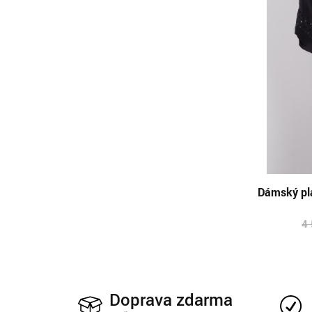
Dámský plá
4
Doprava zdarma