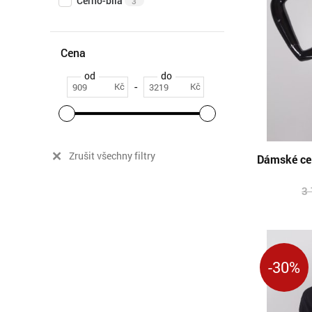
Černo-bílá
3
Cena
od
do
-
Kč
Kč
Zrušit všechny filtry
Dámské cel
3
-30%