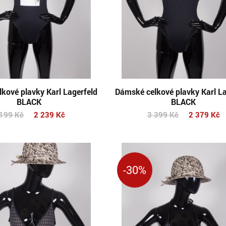
kové plavky Karl Lagerfeld
Dámské celkové plavky Karl La
BLACK
BLACK
 199
Kč
2 239
Kč
3 399
Kč
2 379
Kč
-30%