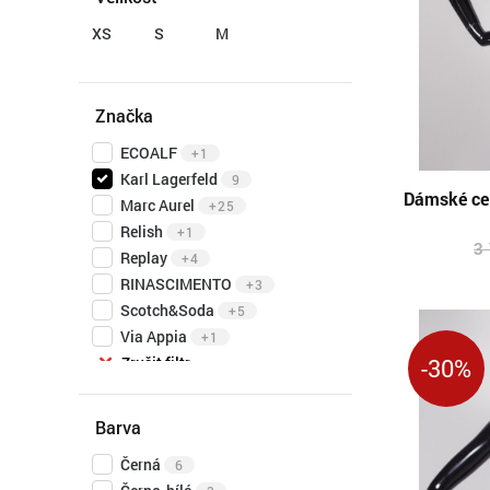
XS
S
M
Značka
ECOALF
+1
Karl Lagerfeld
9
Dámské cel
Marc Aurel
+25
Relish
+1
3
Replay
+4
RINASCIMENTO
+3
Scotch&Soda
+5
Via Appia
+1
Zrušit filtr
-30%
Barva
Černá
6